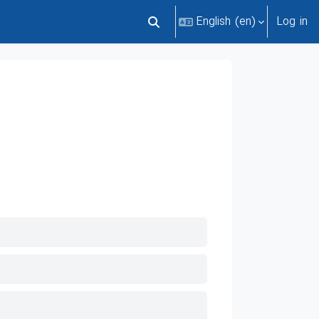
English ‎(en)‎
Log in
Toggle search input